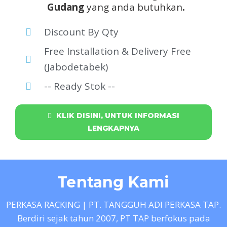
Gudang
yang anda butuhkan
.
Discount By Qty
Free Installation & Delivery Free
(Jabodetabek)
-- Ready Stok --
KLIK DISINI, UNTUK INFORMASI
LENGKAPNYA
Tentang Kami
PERKASA RACKING | PT. TANGGUH ADI PERKASA TAP.
Berdiri sejak tahun 2007, PT TAP berfokus pada